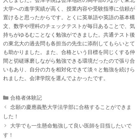
人しました。会津学院は会津地区の高卒部のなかで東北
大学への進学実績が高く、授業内容や受験指導に信頼が
置けると思ったからです。とくに英単語や英語の基本構
文、数学や理科のチェックテストが毎日あることで、気
持ちがゆるむことなく勉強ができました。共通テスト後
の東北大の過去問も各担当の先生に添削してもらいとて
も助かりました。また、合格という目標を同じくする仲
間と切磋琢磨しながら勉強できる環境だったので張り合
いもあり、自分の力を相対化できて淡々と勉強を続けら
れました。会津学院を選んでよかったです。
Categories
合格者体験記
念願の慶應義塾大学法学部に合格することができま
した！
大学でも一生懸命勉強して良い医師を目指したいで
す！