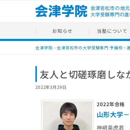
Skip
to
content
お知らせ
当塾について
会津学院 - 会津若松市の大学受験専門 予備校・
友人と切磋琢磨しな
2022年3月29日
2022年合格
山形大学－
神﨑英虎君