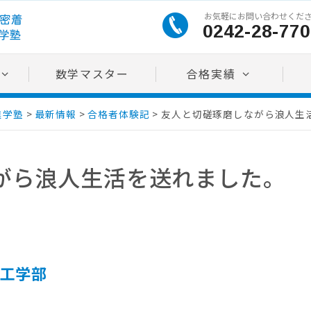
お気軽にお問い合わせくだ
0242-28-770
数学マスター
合格実績
進学塾
>
最新情報
>
合格者体験記
>
友人と切磋琢磨しながら浪人生
がら浪人生活を送れました。
工学部