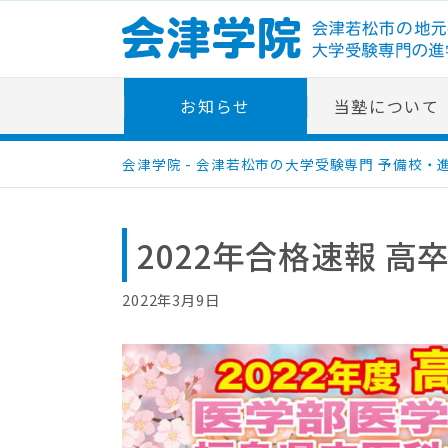
Skip
to
content
お知らせ
当塾について
会津学院 - 会津若松市の大学受験専門 予備校・
2022年合格速報 高卒
2022年3月9日