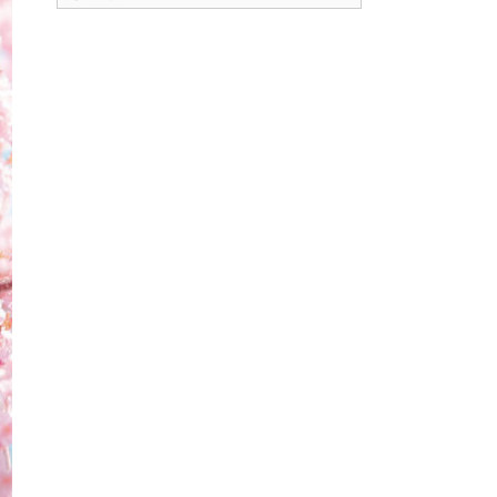
ー
カ
イ
ブ