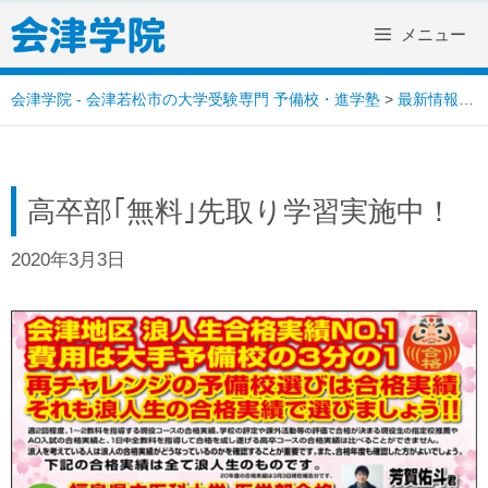
Skip
メニュー
to
content
会津学院 - 会津若松市の大学受験専門 予備校・進学塾
>
最新情報
>
高卒部｢無料｣先取り学習実施中！
2020年3月3日