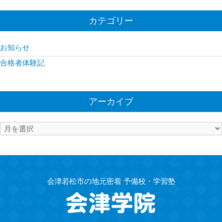
カテゴリー
お知らせ
合格者体験記
アーカイブ
ア
ー
カ
イ
ブ
会津若松市の地元密着 予備校・学習塾