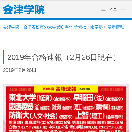
Skip
メニュー
to
content
会津学院 - 会津若松市の大学受験専門 予備校・進学塾
>
最新情報
>
2019年合格速報（2月26日現在）
2019年2月26日