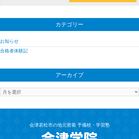
カテゴリー
お知らせ
合格者体験記
アーカイブ
ア
ー
カ
イ
ブ
会津若松市の地元密着 予備校・学習塾