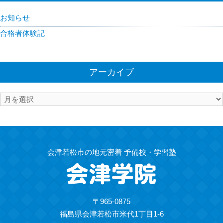
お知らせ
合格者体験記
アーカイブ
ア
ー
カ
イ
ブ
会津若松市の地元密着 予備校・学習塾
〒965-0875
福島県会津若松市米代1丁目1-6