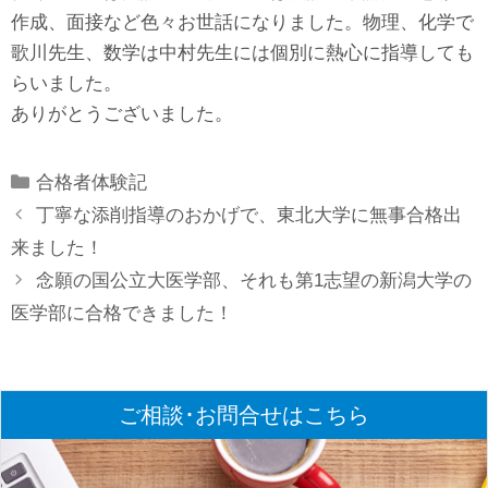
作成、面接など色々お世話になりました。物理、化学で
歌川先生、数学は中村先生には個別に熱心に指導しても
らいました。
ありがとうございました。
Categories
合格者体験記
丁寧な添削指導のおかげで、東北大学に無事合格出
来ました！
念願の国公立大医学部、それも第1志望の新潟大学の
医学部に合格できました！
ご相談･お問合せはこちら