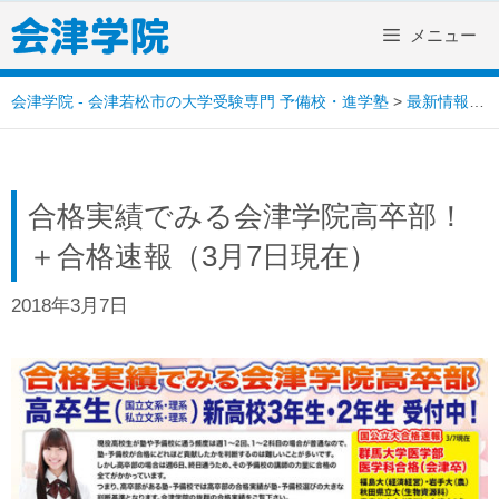
Skip
メニュー
to
content
会津学院 - 会津若松市の大学受験専門 予備校・進学塾
>
最新情報
>
合格実績でみる会津学院高卒部！
＋合格速報（3月7日現在）
2018年3月7日