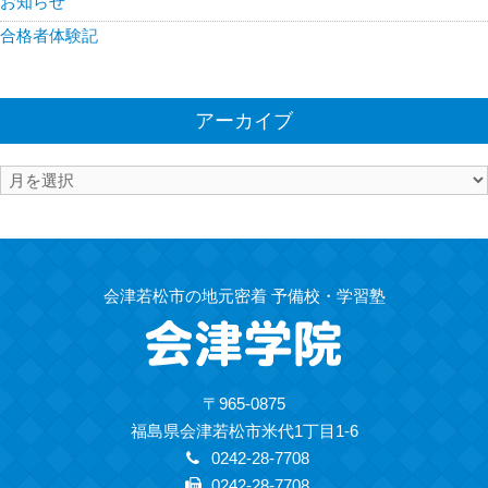
お知らせ
合格者体験記
アーカイブ
ア
ー
カ
イ
ブ
会津若松市の地元密着 予備校・学習塾
〒965-0875
福島県会津若松市米代1丁目1-6
0242-28-7708
0242-28-7708