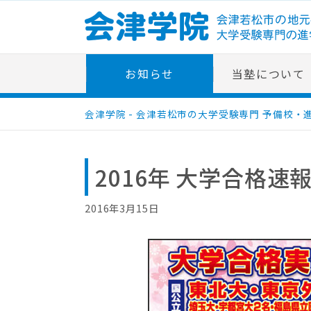
Skip
to
content
お知らせ
当塾について
会津学院 - 会津若松市の大学受験専門 予備校・
2016年 大学合格速
2016年3月15日