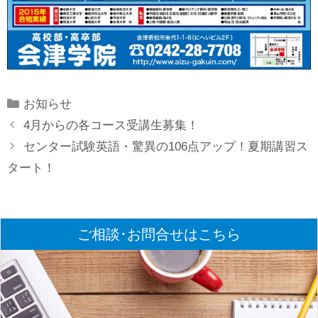
Categories
お知らせ
4月からの各コース受講生募集！
センター試験英語・驚異の106点アップ！夏期講習ス
タート！
ご相談･お問合せはこちら