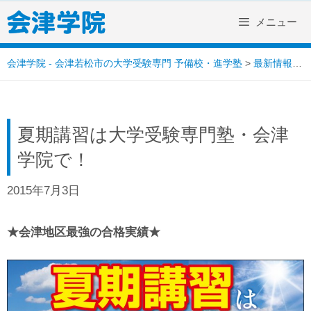
Skip
メニュー
to
content
会津学院 - 会津若松市の大学受験専門 予備校・進学塾
>
最新情報
>
夏期講習は大学受験専門塾・会津
学院で！
2015年7月3日
★会津地区最強の合格実績★