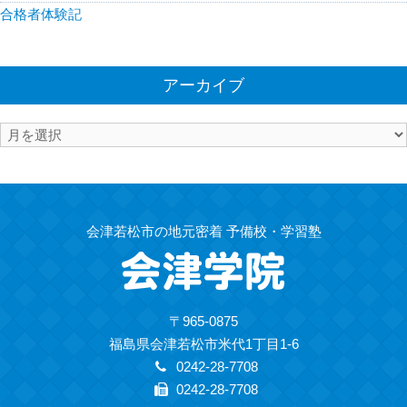
合格者体験記
アーカイブ
ア
ー
カ
イ
ブ
会津若松市の地元密着 予備校・学習塾
〒965-0875
福島県会津若松市米代1丁目1-6
0242-28-7708
0242-28-7708