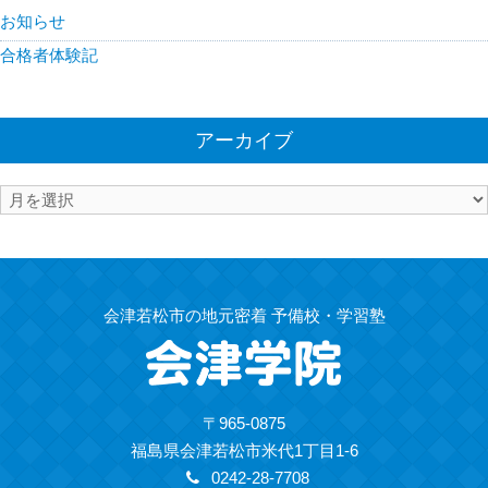
お知らせ
合格者体験記
アーカイブ
ア
ー
カ
イ
ブ
会津若松市の地元密着 予備校・学習塾
〒965-0875
福島県会津若松市米代1丁目1-6
0242-28-7708