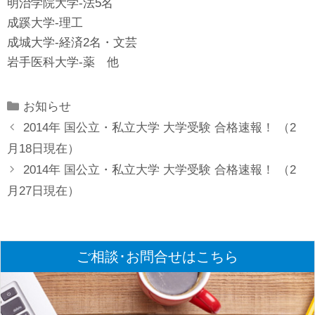
明治学院大学-法5名
成蹊大学-理工
成城大学-経済2名・文芸
岩手医科大学-薬 他
Categories
お知らせ
2014年 国公立・私立大学 大学受験 合格速報！ （2
月18日現在）
2014年 国公立・私立大学 大学受験 合格速報！ （2
月27日現在）
ご相談･お問合せはこちら