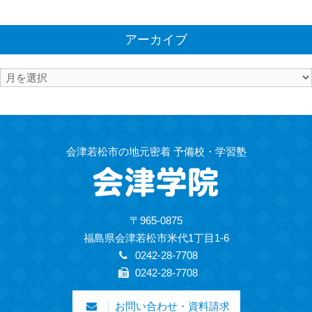
アーカイブ
ア
ー
カ
イ
ブ
会津若松市の地元密着 予備校・学習塾
〒965-0875
福島県会津若松市米代1丁目1-6
0242-28-7708
0242-28-7708
お問い合わせ・資料請求