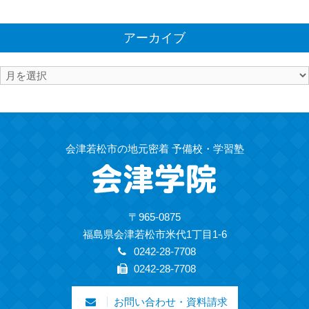
アーカイブ
ア
ー
カ
イ
ブ
会津若松市の地元密着 予備校・学習塾
〒965-0875
福島県会津若松市米代1丁目1-6
0242-28-7708
0242-28-7708
お問い合わせ・資料請求