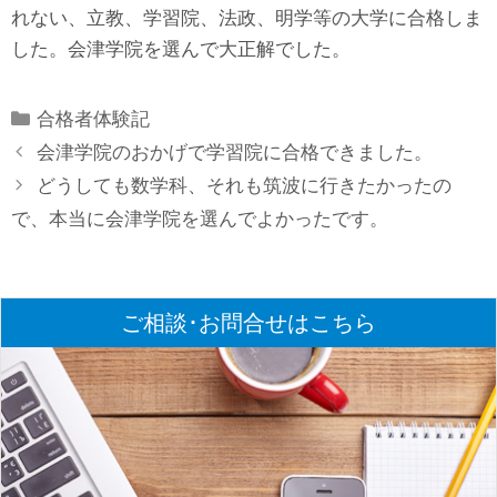
れない、立教、学習院、法政、明学等の大学に合格しま
した。会津学院を選んで大正解でした。
Categories
合格者体験記
会津学院のおかげで学習院に合格できました。
どうしても数学科、それも筑波に行きたかったの
で、本当に会津学院を選んでよかったです。
ご相談･お問合せはこちら